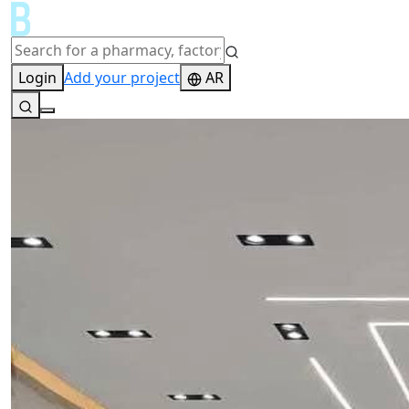
Login
Add your project
AR