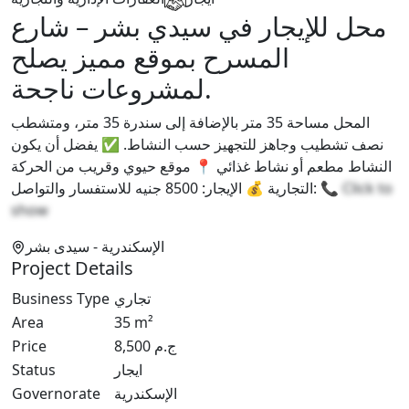
محل للإيجار في سيدي بشر – شارع
المسرح بموقع مميز يصلح
لمشروعات ناجحة.
المحل مساحة 35 متر بالإضافة إلى سندرة 35 متر، ومتشطب
نصف تشطيب وجاهز للتجهيز حسب النشاط. ✅ يفضل أن يكون
النشاط مطعم أو نشاط غذائي 📍 موقع حيوي وقريب من الحركة
التجارية 💰 الإيجار: 8500 جنيه للاستفسار والتواصل: 📞
Click to
show
الإسكندرية
- سيدى بشر
Project Details
Business Type
تجاري
Area
35
m²
Price
8,500
ج.م
Status
ايجار
Governorate
الإسكندرية