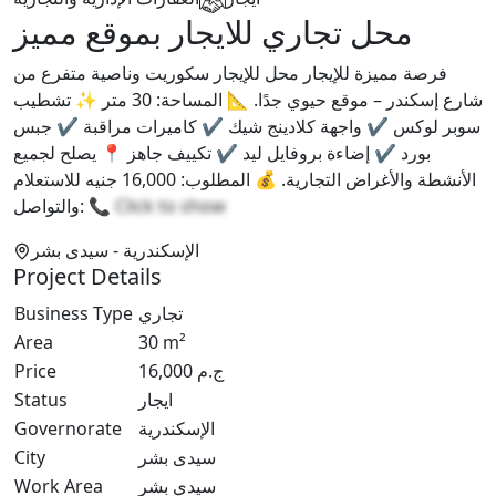
محل تجاري للايجار بموقع مميز
فرصة مميزة للإيجار محل للإيجار سكوريت وناصية متفرع من
شارع إسكندر – موقع حيوي جدًا. 📐 المساحة: 30 متر ✨ تشطيب
سوبر لوكس ✔ واجهة كلادينج شيك ✔ كاميرات مراقبة ✔ جبس
بورد ✔ إضاءة بروفايل ليد ✔ تكييف جاهز 📍 يصلح لجميع
الأنشطة والأغراض التجارية. 💰 المطلوب: 16,000 جنيه للاستعلام
والتواصل: 📞
Click to show
الإسكندرية
- سيدى بشر
Project Details
Business Type
تجاري
Area
30
m²
Price
16,000
ج.م
Status
ايجار
Governorate
الإسكندرية
City
سيدى بشر
Work Area
سيدي بشر