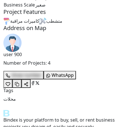
Business Scale
صغير
Project Features
متشطب
كاميرات مراقبة
Address on Map
user 900
Number of Projects
:
4
show number
WhatsApp
Tags
محلات
Bindex is your platform to buy, sell, or rent business
projects you dream of, easily and securely.