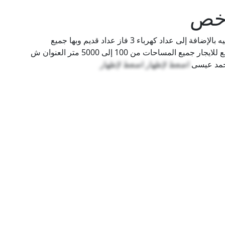
رخص
مصنع مسلحات 250 متر مرخص بها رخصه مواد غذائيه بالإضافة إلى عداد كهرباء 3 فاز عداد قديم وبها جميع
المرافق كما تتوافر مخازن جمالون ومسلحات ومصانع للايجار جميع المساحات من 100 إلى 5000 متر العنوان ش
احمد عيسى
اضغط لإظهار
اضغط لإظهار