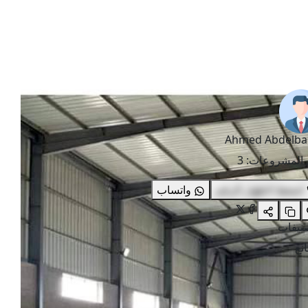
Ahmed Abdelba
 المشروعات
:
3
اضغط لاظهار الرقم
واتساب
صنيفات
نع