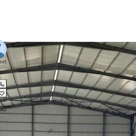
set
عدد
الت
مصا