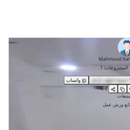
Mahmoud Ka
 المشروعات
:
1
اضغط لاظهار الرقم
واتساب
صنيفات
نع
ورش عمل