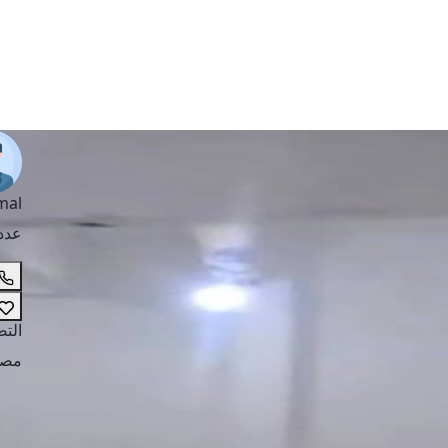
mal
عدد
الت
مصا