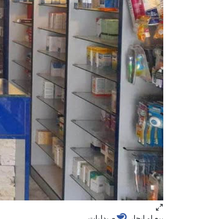
بيع او ايجار
صيدليات