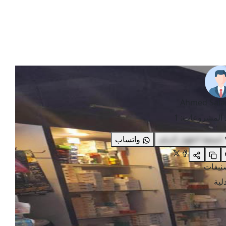
Ahmed Sal
 المشروعات
:
1
اضغط لاظهار الرقم
واتساب
صنيفات
لية