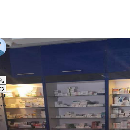
ama
عدد
الت
صيد