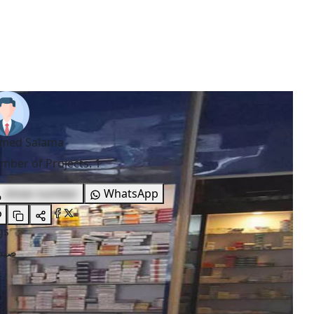
med Salama
mber of Projects
:
1
show number
WhatsApp
gs
صيدل