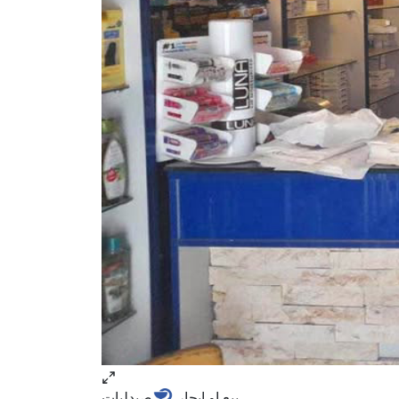
بيع او ايجار
صيدليات