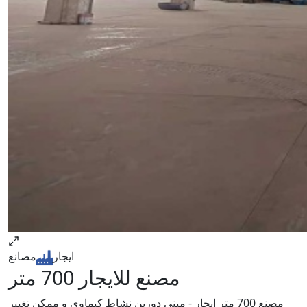
ايجار
مصانع
مصنع للايجار 700 متر
مصنع 700 متر ايجار - مبنى دورين نشاط كيماوى و ممكن تغيير