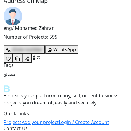
Address on Map
eng/ Mohamed Zahran
Number of Projects
:
595
show number
WhatsApp
Tags
مصانع
Bindex is your platform to buy, sell, or rent business
projects you dream of, easily and securely.
Quick Links
Projects
Add your project
Login / Create Account
Contact Us