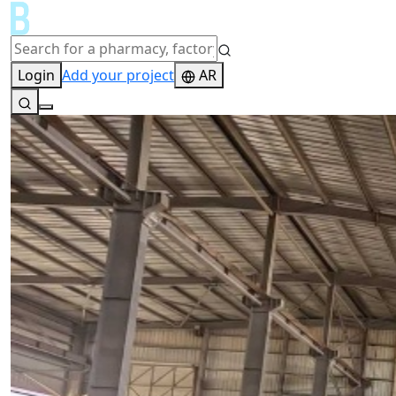
Login
Add your project
AR