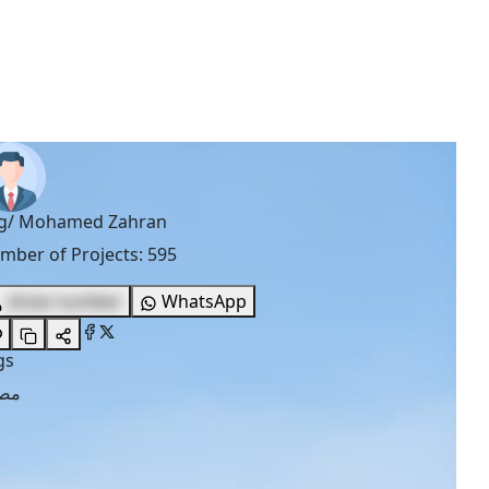
g/ Mohamed Zahran
mber of Projects
:
595
show number
WhatsApp
gs
مصا