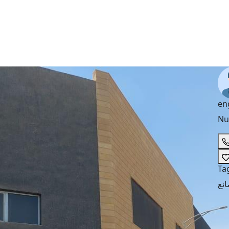
en
Nu
Ta
نع