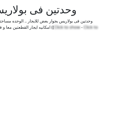
وحدتين فى بولاريس
امكانيه ايجار القطعتين معا و فتحهم على بعض او ايجار كل وحده بمفردها ..للتواصل ((
Click to show
-
Click to