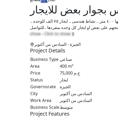
 بجوار بعض للايجار
وحدتين فى بولاريس بجوار بعض للايجار .. الوحده مساحتها ٤٠٠ متر .. نشاط هندسى .. ايجار ٧٥ الف للوحده ..
show
-
Click to show
))
الجيزة
- السادس من أكتوبر
Project Details
Business Type
صناعي
Area
400
m²
Price
75,000
ج.م
Status
ايجار
Governorate
الجيزة
City
السادس من أكتوبر
Work Area
السادس من اكتوبر
Business Scale
متوسط
Project Features