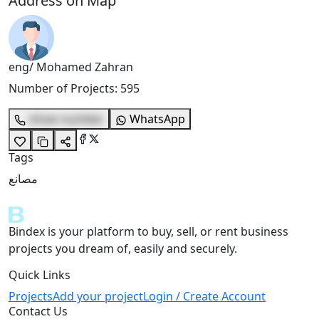
Address on Map
eng/ Mohamed Zahran
Number of Projects
:
595
show number
WhatsApp
Tags
مصانع
Bindex is your platform to buy, sell, or rent business
projects you dream of, easily and securely.
Quick Links
Projects
Add your project
Login / Create Account
Contact Us