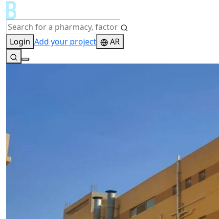
Login
Add your project
AR