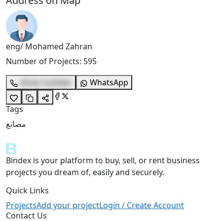
Address on Map
eng/ Mohamed Zahran
Number of Projects
:
595
show number
WhatsApp
Tags
مصانع
Bindex is your platform to buy, sell, or rent business
projects you dream of, easily and securely.
Quick Links
Projects
Add your project
Login / Create Account
Contact Us