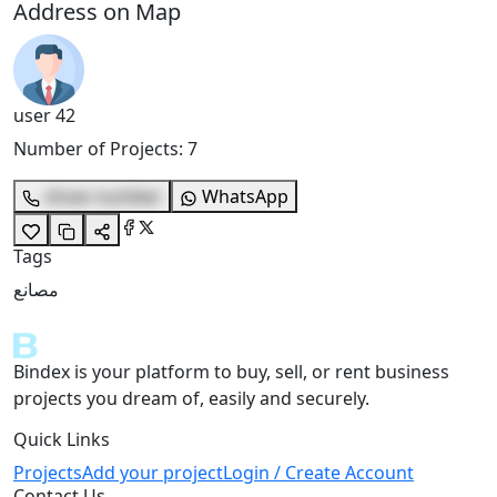
Address on Map
user 42
Number of Projects
:
7
show number
WhatsApp
Tags
مصانع
Bindex is your platform to buy, sell, or rent business
projects you dream of, easily and securely.
Quick Links
Projects
Add your project
Login / Create Account
Contact Us