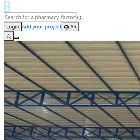
Login
Add your project
AR