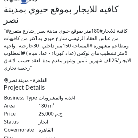
كافيه للايجار بموقع حيوي بمدينة
نصر
"#كافية للايجار#180متر بموقع حيوي مدينة نصر _شارع متفرع
من عباس العقاد الرئيسي شارع حيوي به اكتر من كافيهات
ومطاعم مشهورة #المساحه 150متر داخلي _30خارجيه _واجهة
6متر تشطيب هاي لوكس (عداد كهرباء - عداد مياه ) #المطلوب
الايجار/25الف شهرين تأمين وشهر مقدم مدة العقد حسب الاتفاق
رخصة تجاري"
القاهرة
- مدينة نصر
Project Details
Business Type
اغذية والمشروبات
Area
180
m²
Price
25,000
ج.م
Status
ايجار
Governorate
القاهرة
City
مدينة نصر