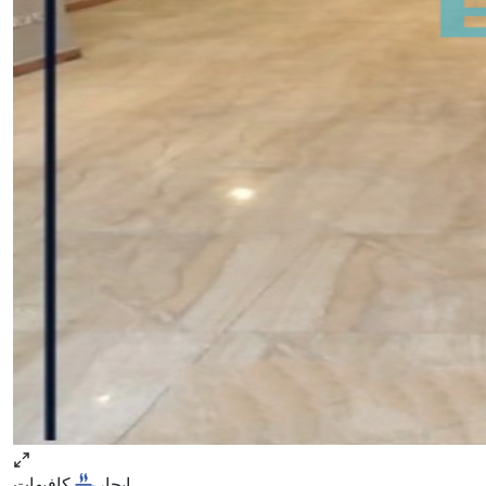
ايجار
كافيهات