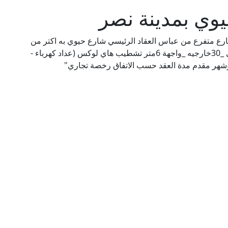
حيوي بمدينة نصر
مدينة نصر _شارع متفرع من عباس العقاد الرئيسي شارع حيوي به اكتر من
كافيهات ومطاعم مشهورة #المساحه 150متر داخلي _30خارجيه _واجهة 6متر تشطيب هاي لوكس (عداد كهرباء -