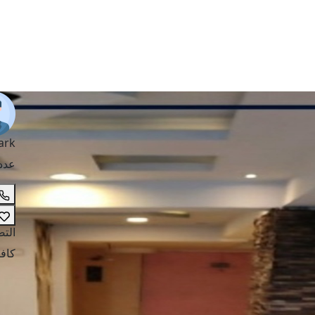
ark
عدد
الت
كافي