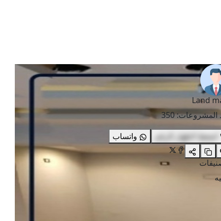
Land m
 المشروعات
:
350
اضغط لاظهار الرقم
واتساب
صنيفات
ه