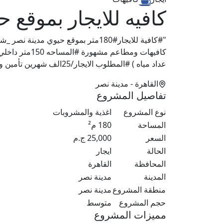
كافيه للايجار بموقع 
"#كافية للايجار#180متر بموقع حيوي 
عداد مياه ) #المطلوب الايجار/25الف شهرين تأمين وشهر مقدم مدة العقد حسب الاتفاق رخصة تجاري"
القاهرة
- مدينة نصر
تفاصيل المشروع
نوع المشروع
اغذية والمشروبات
المساحة
180
م²
السعر
25,000
ج.م
الحالة
ايجار
المحافظة
القاهرة
المدينة
مدينة نصر
منطقة المشروع
مدينة نصر
حجم المشروع
متوسط
مميزات المشروع