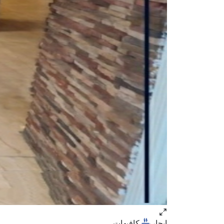
ايجار
كافيهات