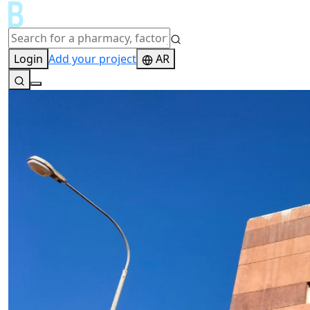
Login
Add your project
AR