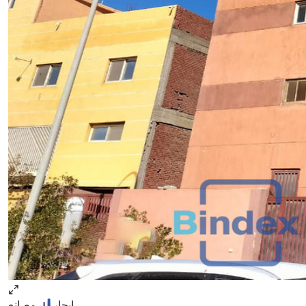
ايجار
مصانع