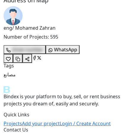
Address on Map
eng/ Mohamed Zahran
Number of Projects
:
595
show number
WhatsApp
Tags
مصانع
Bindex is your platform to buy, sell, or rent business
projects you dream of, easily and securely.
Quick Links
Projects
Add your project
Login / Create Account
Contact Us