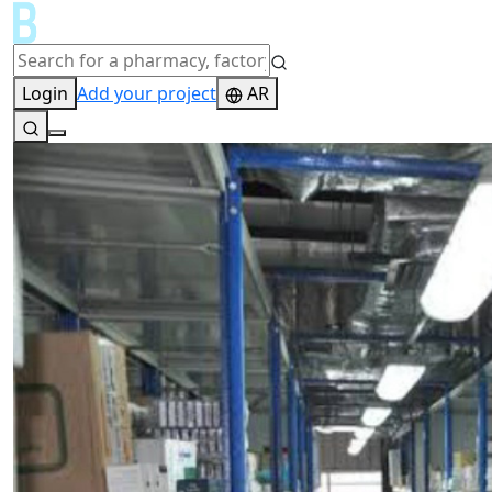
Login
Add your project
AR