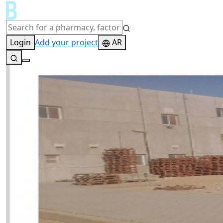
Login
Add your project
AR