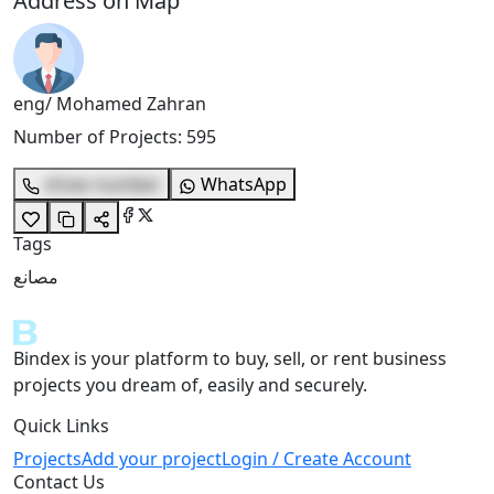
Address on Map
eng/ Mohamed Zahran
Number of Projects
:
595
show number
WhatsApp
Tags
مصانع
Bindex is your platform to buy, sell, or rent business
projects you dream of, easily and securely.
Quick Links
Projects
Add your project
Login / Create Account
Contact Us