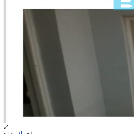
ايجار
مصانع