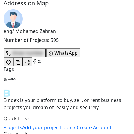
Address on Map
eng/ Mohamed Zahran
Number of Projects
:
595
show number
WhatsApp
Tags
مصانع
Bindex is your platform to buy, sell, or rent business
projects you dream of, easily and securely.
Quick Links
Projects
Add your project
Login / Create Account
Contact Us