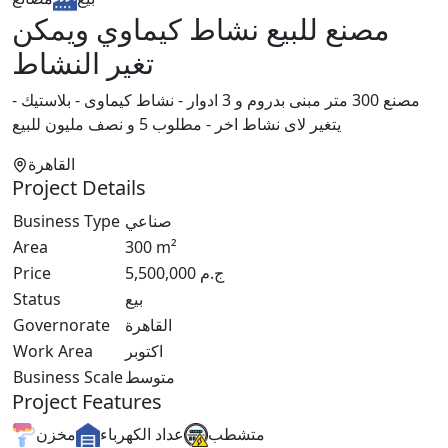
مصنع للبيع نشاط كيماوي ويمكن
تغير النشاط
مصنع 300 متر مبنى بدروم و 3 ادوار - نشاط كيماوى - بلاستيك -
يتغير لاى نشاط اخر - مطلوب 5 و نصف مليون للبيع
القاهرة
Project Details
Business Type
صناعي
Area
300
m²
Price
5,500,000
ج.م
Status
بيع
Governorate
القاهرة
Work Area
اكتوبر
Business Scale
متوسط
Project Features
متشطب
عداد الكهرباء
مخزن