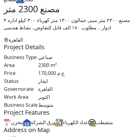
مصنع 2300 متر
مصنع ٢٣٠٠ متر مبنى جمالون ١٣٠٠ متر كهرباء ٣٠٠ كيلو اداره ٣
ادوار .. مطلوب ١٧٠ الف قابل للتفاوض.. نشاط هندسى
القاهرة
Project Details
Business Type
صناعي
Area
2300
m²
Price
170,000
ج.م
Status
ايجار
Governorate
القاهرة
Work Area
اكتوبر
Business Scale
متوسط
Project Features
متشطب
عداد الكهرباء
ورق الشركة
مخزن
Address on Map