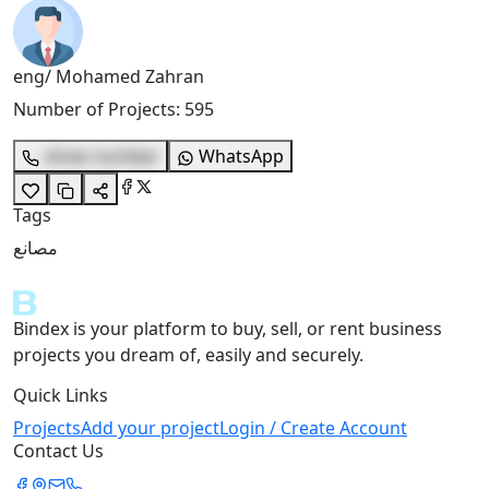
eng/ Mohamed Zahran
Number of Projects
:
595
show number
WhatsApp
Tags
مصانع
Bindex is your platform to buy, sell, or rent business
projects you dream of, easily and securely.
Quick Links
Projects
Add your project
Login / Create Account
Contact Us