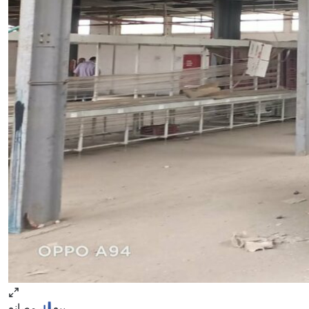
بيع
مصانع