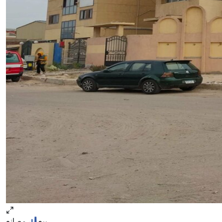
بيع
مصانع