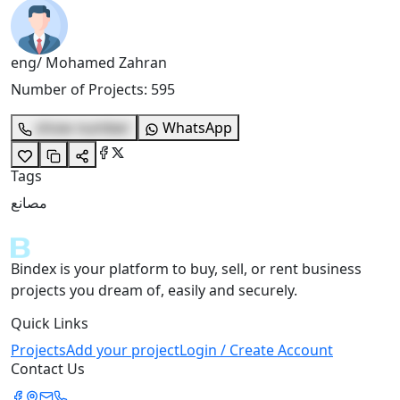
eng/ Mohamed Zahran
Number of Projects
:
595
show number
WhatsApp
Tags
مصانع
Bindex is your platform to buy, sell, or rent business
projects you dream of, easily and securely.
Quick Links
Projects
Add your project
Login / Create Account
Contact Us