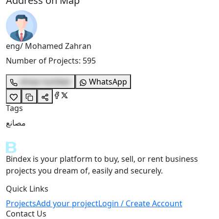
Address on Map
eng/ Mohamed Zahran
Number of Projects
:
595
show number
WhatsApp
Tags
مصانع
Bindex is your platform to buy, sell, or rent business
projects you dream of, easily and securely.
Quick Links
Projects
Add your project
Login / Create Account
Contact Us