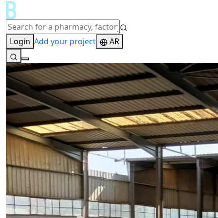
Login
Add your project
AR