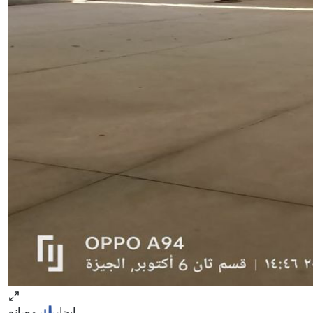
ايجار
مصانع