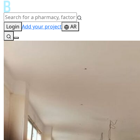
Login
Add your project
AR