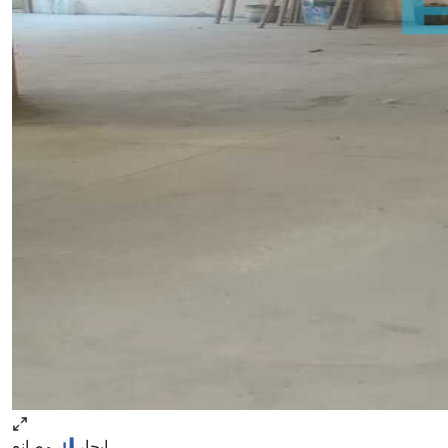
ايجار
مصانع