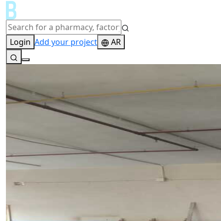
Login
Add your project
AR