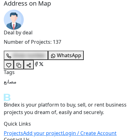
Address on Map
Deal by deal
Number of Projects
:
137
show number
WhatsApp
Tags
مصانع
Bindex is your platform to buy, sell, or rent business
projects you dream of, easily and securely.
Quick Links
Projects
Add your project
Login / Create Account
Contact Us