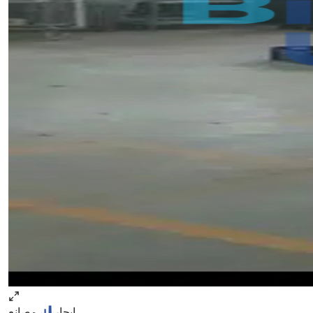
ايجار
مصانع