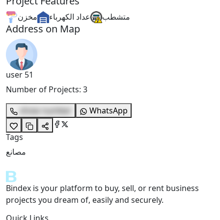
Project Features
متشطب
عداد الكهرباء
مخزن
Address on Map
user 51
Number of Projects
:
3
show number
WhatsApp
Tags
مصانع
Bindex is your platform to buy, sell, or rent business
projects you dream of, easily and securely.
Quick Links