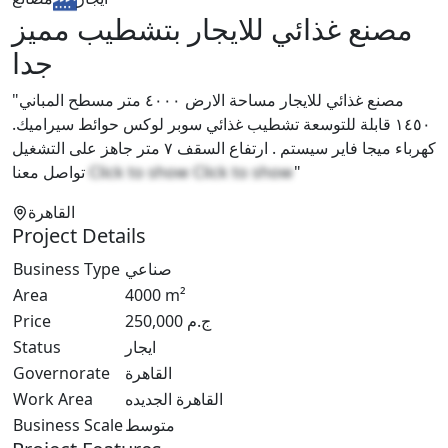
مصنع غذائي للايجار بتشطيب مميز
جدا
"مصنع غذائي للايجار مساحة الارض ٤٠٠٠ متر مسطح المباني
١٤٥٠ قابلة للتوسعة تشطيب غذائي سوبر لوكس حوائط سيراميك.
كهرباء ميجا فاير سيستم . ارتفاع السقف ٧ متر جاهز على التشغيل
تواصل معنا
Click to show
Click to show
"
القاهرة
Project Details
Business Type
صناعي
Area
4000
m²
Price
250,000
ج.م
Status
ايجار
Governorate
القاهرة
Work Area
القاهرة الجديده
Business Scale
متوسط