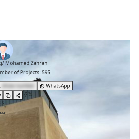
g/ Mohamed Zahran
mber of Projects
:
595
show number
WhatsApp
gs
مصا