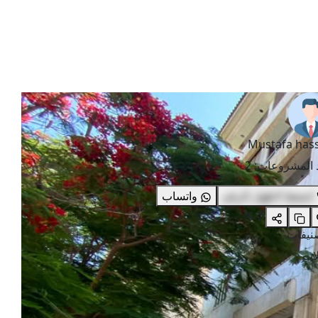
Mustafa has
 المشروعات
:
2
اضغط لاظهار الرقم
واتساب
صنيفات
ات