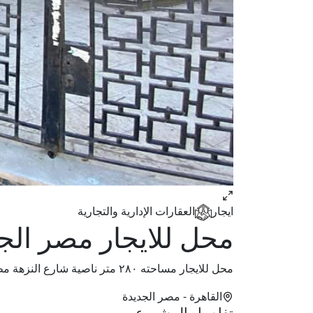
ايجار
العقارات الإدارية والتجارية
محل للايجار مصر الج
محل للايجار مساحته ٢٨٠ متر ناصية شارع النزهة مطلوب ٧٥الف ايجار رقم موبيل
القاهرة
- مصر الجديدة
تفاصيل المشروع