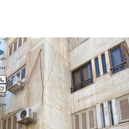
san
عدد
الت
محل