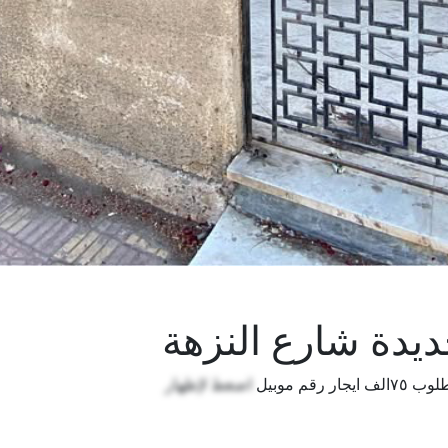
ديدة شارع النزهة
اضغط لإظهار