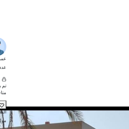
عمر 
عدد
تم ب
متاح
الت
مول