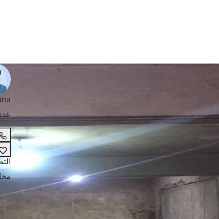
ana
عدد
الت
مخا