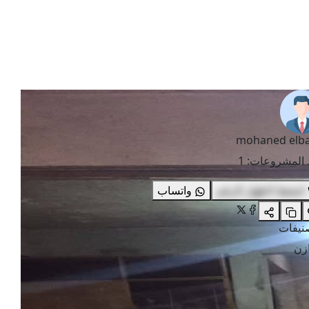
mohaned elb
 المشروعات
:
1
اضغط لاظهار الرقم
واتساب
صنيفات
زن