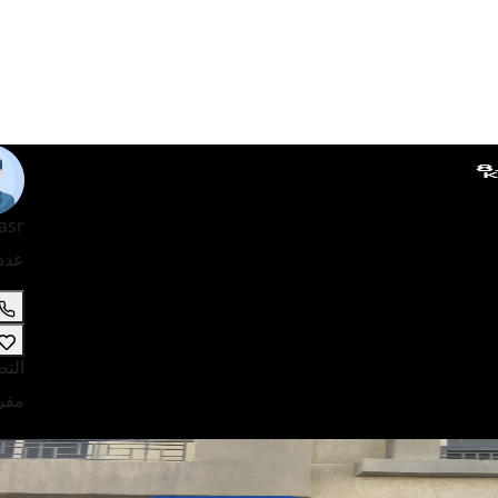
asr
عدد
الت
مقر