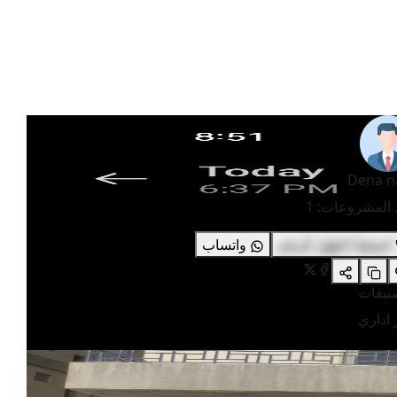
Dena n
 المشروعات
:
1
اضغط لاظهار الرقم
واتساب
صنيفات
 اداري