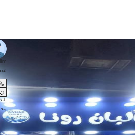
lim
عدد
الت
محل