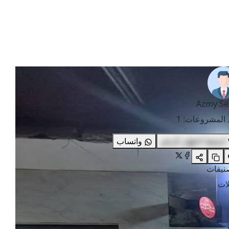
Azmy Se
 المشروعات
:
1
اضغط لاظهار الرقم
واتساب
صنيفات
ات