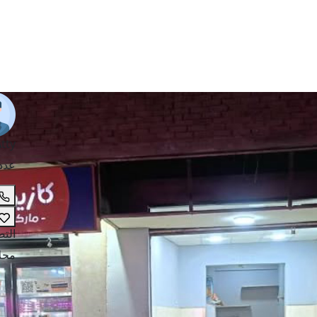
tty
عدد
الت
محل