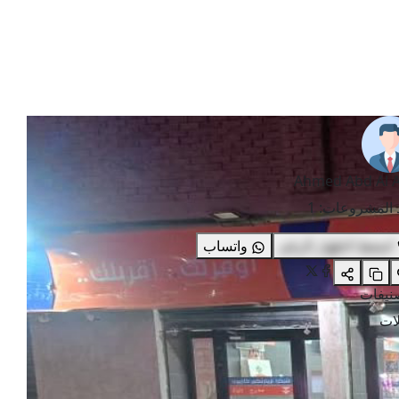
Ahmed Abd Al A
 المشروعات
:
1
اضغط لاظهار الرقم
واتساب
صنيفات
ات