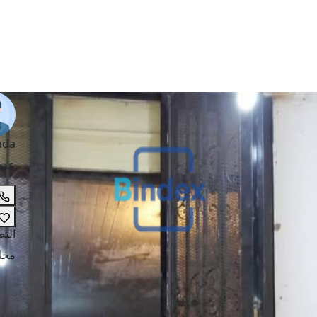
ada
عدد
الت
محل