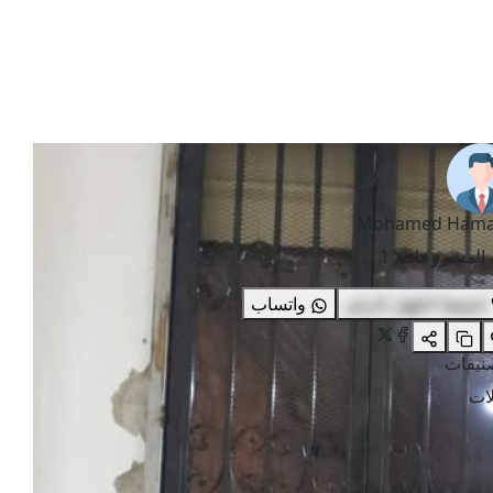
Mohamed Ham
 المشروعات
:
1
اضغط لاظهار الرقم
واتساب
صنيفات
ات