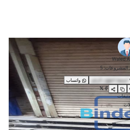
Waled A
 المشروعات
:
5
اضغط لاظهار الرقم
واتساب
صنيفات
ات