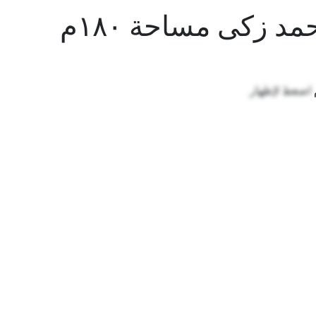
محل للايجار بشارع احمد زكى مساحة ١٨٠م
اضغط لإظهار