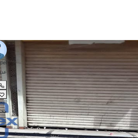
del
عدد
الت
محل