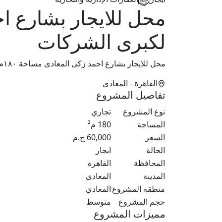
لكبرى الشركات
محل للايجار بشارع احمد زكى المعادى مساحة ١٨٠م
القاهرة
- المعادى
تفاصيل المشروع
نوع المشروع
تجاري
المساحة
180
م²
السعر
60,000
ج.م
الحالة
ايجار
المحافظة
القاهرة
المدينة
المعادى
منطقة المشروع
المعادي
حجم المشروع
متوسط
مميزات المشروع