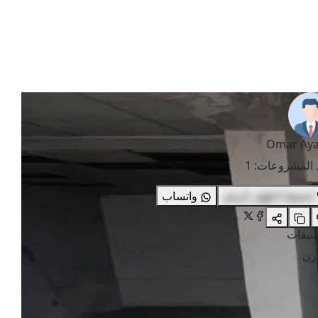
Omar Ay
 المشروعات
:
1
اضغط لاظهار الرقم
واتساب
صنيفات
زن