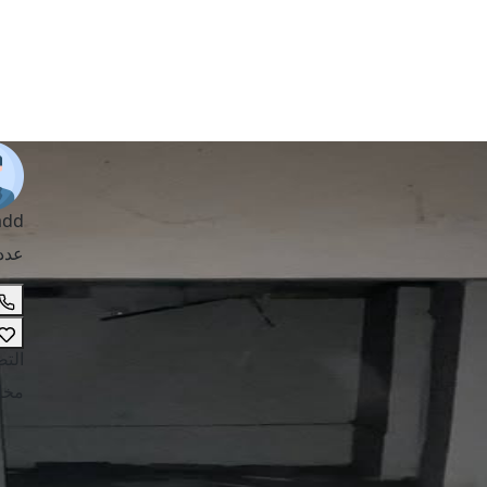
add
عدد
الت
مخا