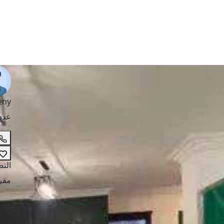
eny
عدد
الت
مقر 