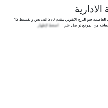
الادارية
مكتب اداري استلام فوري ب 3مليون تقسيط 12 افي العاصمة فيو البرج الايقوني مقدم 280 الف بس و تقسيط 12
اضغط لإظهار