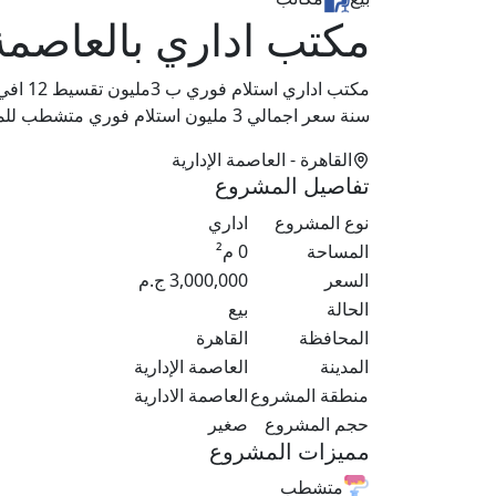
مكتب اداري بالعاصمة 
سنة سعر اجمالي 3 مليون استلام فوري متشطب للمعاينه من الموقع تواصل علي : اا
القاهرة
- العاصمة الإدارية
تفاصيل المشروع
نوع المشروع
اداري
المساحة
0
م²
السعر
3,000,000
ج.م
الحالة
بيع
المحافظة
القاهرة
المدينة
العاصمة الإدارية
منطقة المشروع
العاصمة الادارية
حجم المشروع
صغير
مميزات المشروع
متشطب