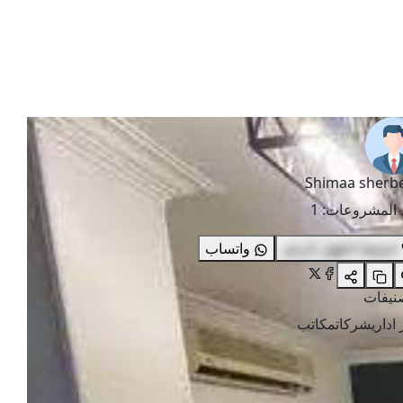
Shimaa sherb
 المشروعات
:
1
اضغط لاظهار الرقم
واتساب
صنيفات
اداري
شركات
مكاتب