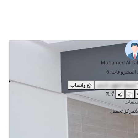
Mohamed Al Ta
 المشروعات
:
6
اضغط لاظهار الرقم
واتساب
صنيفات
ت
مركز تجميل