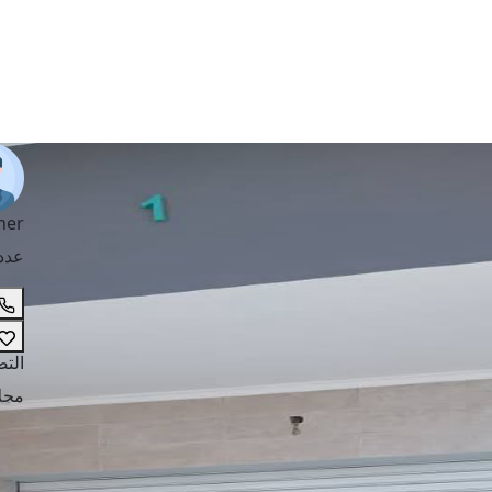
her
عدد
الت
محلا