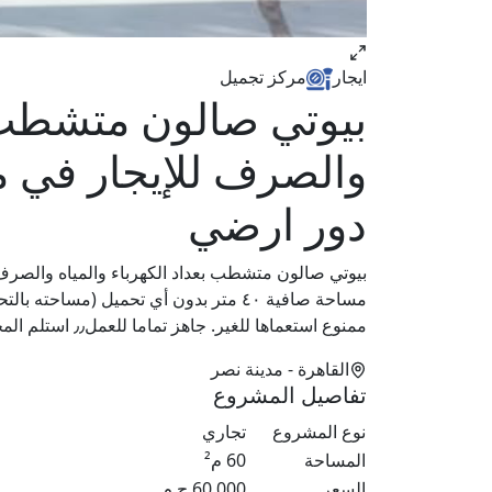
ايجار
مركز تجميل
بيوتي صالون متشطب ب
والصرف للإيجار في 
دور ارضي
بيوتي صالون متشطب بعداد الكهرباء والمياه والصر
ممنوع استعماها للغير. جاهز تماما للعمل٫٫ استلم المحل متشطب وخد، شهرين، سماح هدية
القاهرة
- مدينة نصر
تفاصيل المشروع
نوع المشروع
تجاري
المساحة
60
م²
السعر
60,000
ج.م