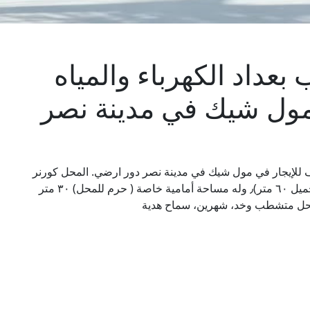
عداد الكهرباء والمياه
مول شيك في مدينة نصر
ف للإيجار في مول شيك في مدينة نصر دور ارضي. المحل كورنر
مساحة صافية ٤٠ متر بدون أي تحميل (مساحته بالتحميل ٦٠ متر)٫ وله مساحة أمامية خاصة ( حرم للمحل) ٣٠ متر