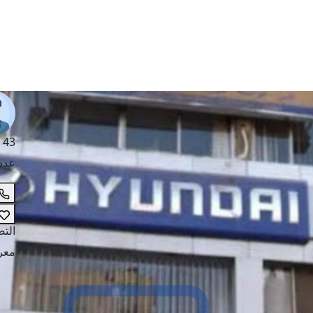
 43
عدد
الت
معر