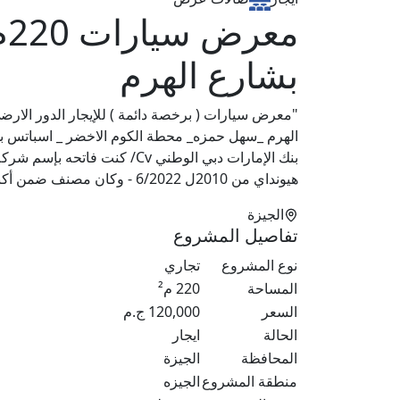
م
بشارع الهرم
هيونداي من 2010ل 6/2022 - وكان مصنف ضمن أكبر ٥ فروع لشركة غبور اوتو في مصر"
الجيزة
تفاصيل المشروع
نوع المشروع
تجاري
المساحة
220
م²
السعر
120,000
ج.م
الحالة
ايجار
المحافظة
الجيزة
منطقة المشروع
الجيزه