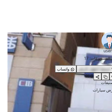
user
 المشروعات
:
17
اضغط لاظهار الرقم
واتساب
صنيفات
ض سيارات