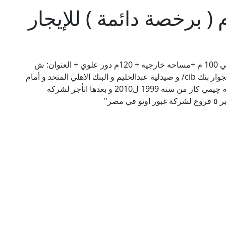
عرض سيارات 220م ( برخصة دائمة ) للإيجار
"معرض سيارات ( برخصة دائمة ) للإيجار الدور الارضي 100 م +مساحه خارجيه + 120م دور علوي + العنوان: ش
الهرم _سهل حمزه_ محطة الكوم الاخضر _ اسباتس بجوار بنك cib/ و صيدلية عبدالحليم و البنك الاهلي المتحد و أمام
بنك الإمارات دبي الوطني Cv/ كنت فاتحه بإسم شركه چيمي كار من سنه 1999 ل2010 و بعدها اتأجر لشركه