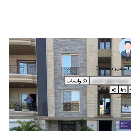
far
 المشروعات
:
231
اضغط لاظهار الرقم
واتساب
صنيفات
لية