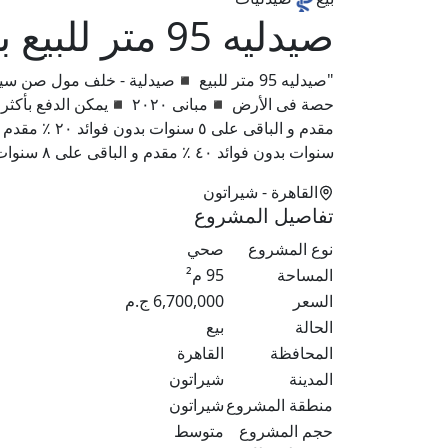
صيدليه 95 متر للبيع بشيراتون
"صيدليه 95 متر للبيع ◾صيدلية - خلف م
سنوات بدون فوائد ٤٠ ٪ مقدم و الباقى على ٨ سنوات بدون فوائد
القاهرة
- شيراتون
تفاصيل المشروع
نوع المشروع
صحي
المساحة
95
م²
السعر
6,700,000
ج.م
الحالة
بيع
المحافظة
القاهرة
المدينة
شيراتون
منطقة المشروع
شيراتون
حجم المشروع
متوسط