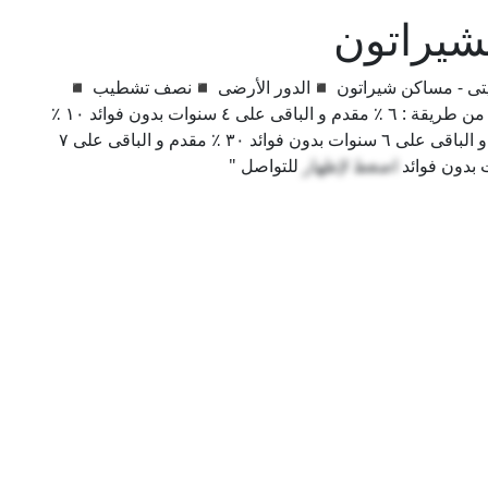
ول صن سيتى - مساكن شيراتون ◾الدور الأرضى ◾نصف تشطيب ◾
حصة فى الأرض ◾مبانى ٢٠٢٠ ◾يمكن الدفع بأكثر من طريقة : ٦ ٪ مقدم و الباقى على ٤ سنوات بدون فوائد ١٠ ٪
مقدم و الباقى على ٥ سنوات بدون فوائد ٢٠ ٪ مقدم و الباقى على ٦ سنوات بدون فوائد ٣٠ ٪ مقدم و الباقى على ٧
اضغط لإظهار
للتواصل "