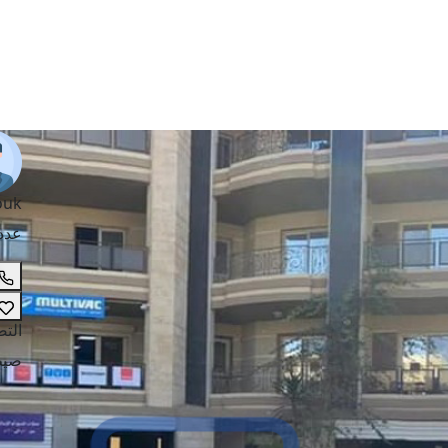
ouk
عدد
الت
صيد