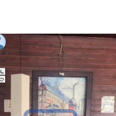
 39
عدد
الت
مطع