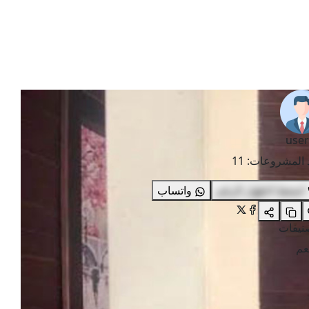
user
 المشروعات
:
11
اضغط لاظهار الرقم
واتساب
صنيفات
م