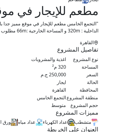
مطعم للإيجار في موق
"التجمع الخامس مطعم للإيجار في موقع مميز جدا ب
الداخلية : 320m و المساحة الخارجية :66m مطلوب ٢٥٠٠٠٠ ج السعر شامل الصيانه"
القاهرة
تفاصيل المشروع
نوع المشروع
اغذية والمشروبات
المساحة
320
م²
السعر
250,000
ج.م
الحالة
ايجار
المحافظة
القاهرة
منطقة المشروع
التجمع الخامس
حجم المشروع
متوسط
مميزات المشروع
متشطب
عداد الكهرباء
عداد مياه
ورق ا
العنوان علي الخريطة