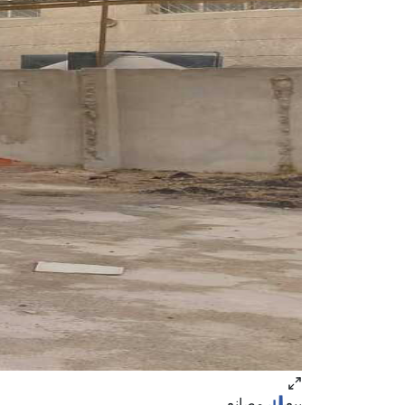
بيع
مصانع