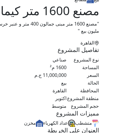
مصنع 1600 متر كيماوي للبيع
مليون بيع "
القاهرة
تفاصيل المشروع
نوع المشروع
صناعي
المساحة
1600
م²
السعر
11,000,000
ج.م
الحالة
بيع
المحافظة
القاهرة
منطقة المشروع
اكتوبر
حجم المشروع
متوسط
مميزات المشروع
متشطب
عداد الكهرباء
مخزن
العنوان علي الخريطة