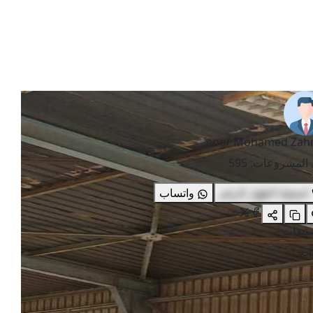
eng/ Mohamed Zah
 المشروعات
:
595
اضغط لاظهار الرقم
واتساب
صنيفات
نع