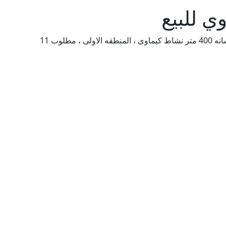
"مصنع 1600 متر مبنى جمالون 400 متر و عنبر خرسانه 400 متر نشاط كيماوى ، المنطقه الاولى ، مطلوب 11