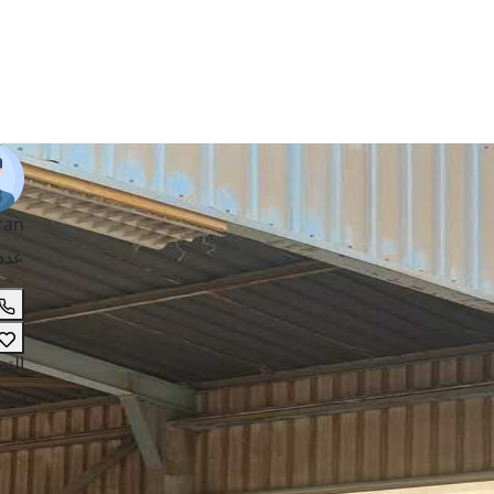
ran
عدد
الت
مصا