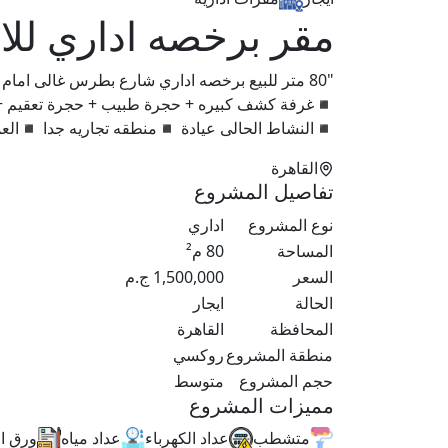
مقر برخصه اداري لل
◾غرفة كشف كبيره + حجرة طبيب + حجرة تعقيم 
◾النشاط الحالى عيادة ◾منطقه تجاريه جدا ◾العما
القاهرة
تفاصيل المشروع
نوع المشروع
اداري
المساحة
80
م²
السعر
1,500,000
ج.م
الحالة
ايجار
المحافظة
القاهرة
منطقة المشروع
روكسي
حجم المشروع
متوسط
مميزات المشروع
متشطب
عداد الكهرباء
عداد مياه
ورق ا