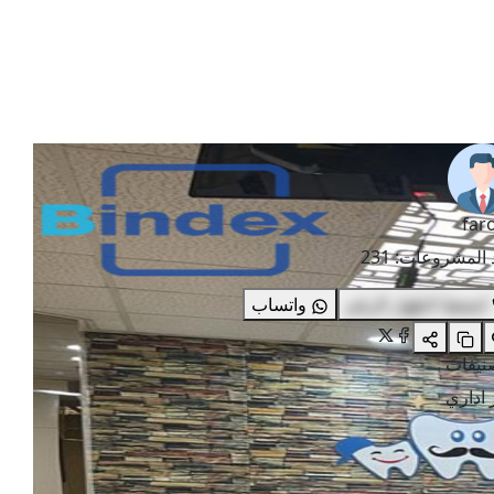
far
 المشروعات
:
231
اضغط لاظهار الرقم
واتساب
صنيفات
 اداري