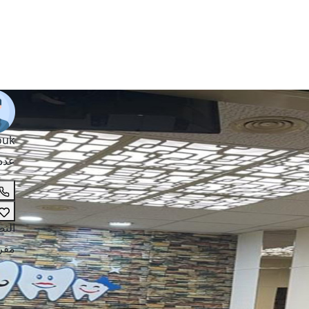
ouk
عدد
الت
مقر