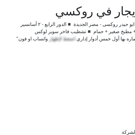
ايجار في روكسي
"80 متر للبيع برخصه اداري شارع بطرس غالى امام ابو حيدر روكسى - مصر الجديدة ◾الدور الرابع - ٢ أسانسير
+ مطبخ صغير + حمام ◾تشطيب فاخر سوبر لوكس
ره بها أول خمس أدوار إداري
اضغط لإظهار
واتساب او فون"
لشركة