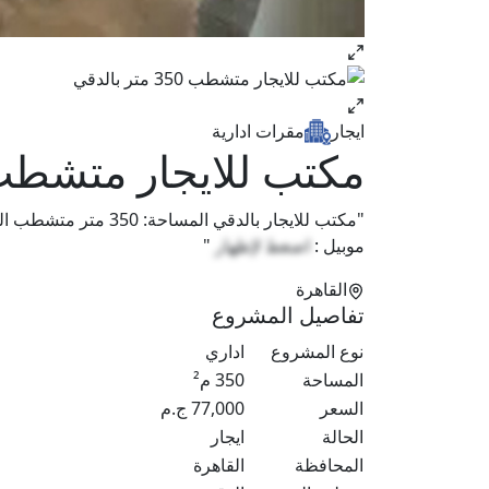
ايجار
مقرات ادارية
مكتب للايجار متشطب 350 متر بال
موبيل :
اضغط لإظهار
"
القاهرة
تفاصيل المشروع
نوع المشروع
اداري
المساحة
350
م²
السعر
77,000
ج.م
الحالة
ايجار
المحافظة
القاهرة