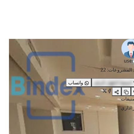
user
 المشروعات
:
22
اضغط لاظهار الرقم
واتساب
صنيفات
 اداري