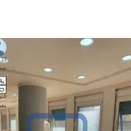
 23
عدد
الت
مقر