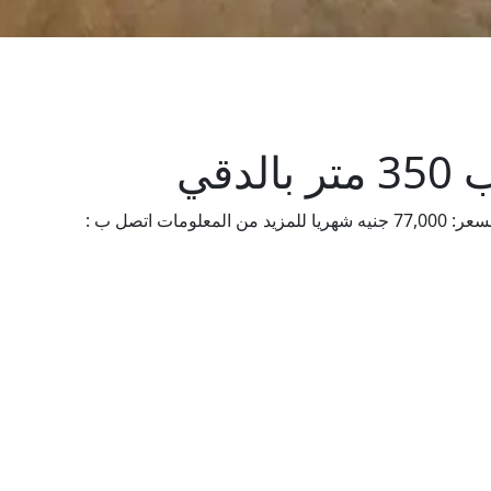
دقي
"مكتب للايجار بالدقي المساحة: 350 متر متشطب السعر: 77,000 جنيه شهريا للمزيد من المعلومات اتصل ب :