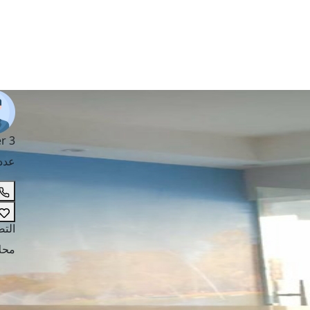
r 3
عدد
الت
محل