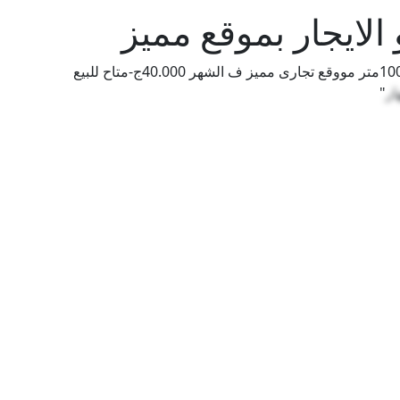
"محل للايجار ع شارع رئيسى فى شيراتون مساحتة 100متر مووقع تجارى مميز ف الشهر 40.000ج-متاح للبيع
ار
"