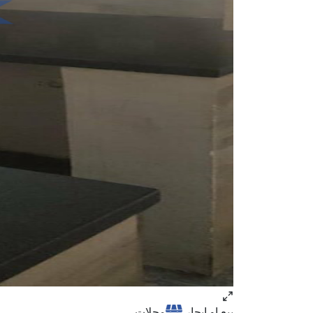
بيع او ايجار
محلات