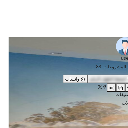
use
 المشروعات
:
83
اضغط لاظهار الرقم
واتساب
صنيفات
ات