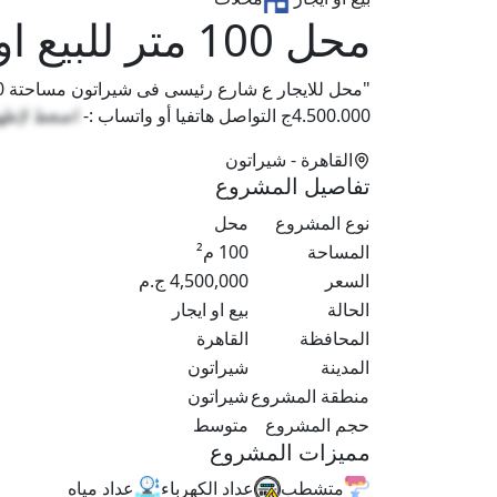
محل 100 متر للبيع او الايجار بموقع مميز
4.500.000ج التواصل هاتفيا أو واتساب :-
اضغط لإظه
القاهرة
- شيراتون
تفاصيل المشروع
نوع المشروع
محل
المساحة
100
م²
السعر
4,500,000
ج.م
الحالة
بيع او ايجار
المحافظة
القاهرة
المدينة
شيراتون
منطقة المشروع
شيراتون
حجم المشروع
متوسط
مميزات المشروع
متشطب
عداد الكهرباء
عداد مياه