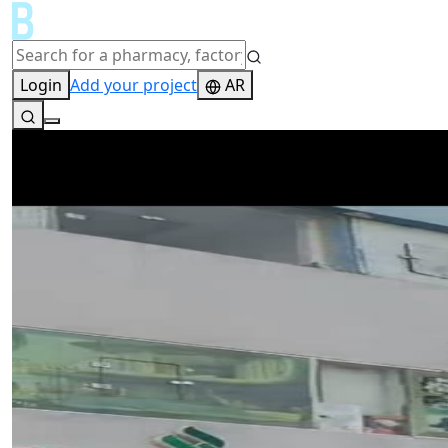
Login
Add your project
AR