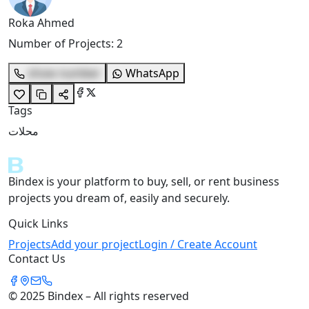
Roka Ahmed
Number of Projects
:
2
show number
WhatsApp
Tags
محلات
Bindex is your platform to buy, sell, or rent business
projects you dream of, easily and securely.
Quick Links
Projects
Add your project
Login / Create Account
Contact Us
© 2025 Bindex – All rights reserved