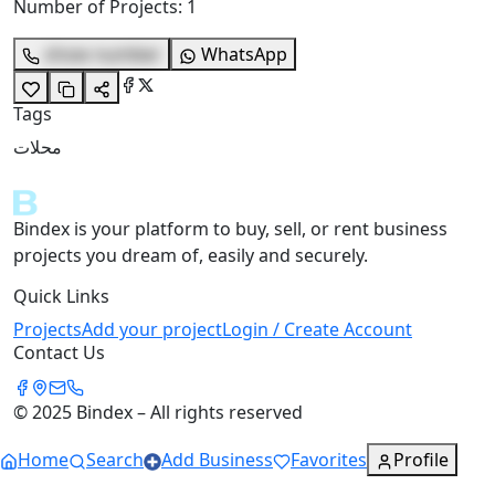
Number of Projects
:
1
show number
WhatsApp
Tags
محلات
Bindex is your platform to buy, sell, or rent business
projects you dream of, easily and securely.
Quick Links
Projects
Add your project
Login / Create Account
Contact Us
© 2025 Bindex – All rights reserved
Home
Search
Add Business
Favorites
Profile