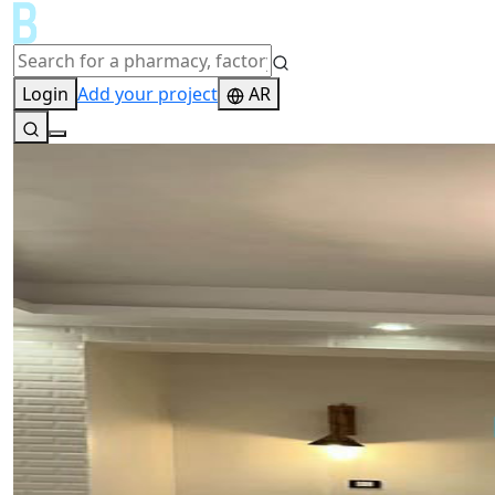
Login
Add your project
AR