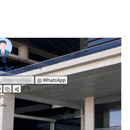
أيمن ابراهيم ي
mber of Projects
:
2
show number
WhatsApp
gs
محل