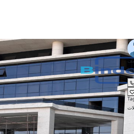
وسف
Nu
Ta
ات