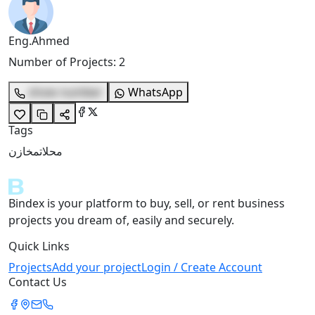
Eng.Ahmed
Number of Projects
:
2
show number
WhatsApp
Tags
محلات
مخازن
Bindex is your platform to buy, sell, or rent business
projects you dream of, easily and securely.
Quick Links
Projects
Add your project
Login / Create Account
Contact Us