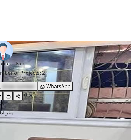
anoub Faiz
mber of Projects
:
2
show number
WhatsApp
gs
مقر اد