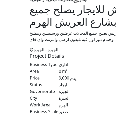
 للايجار يصلح جميع
بشارع العريش الهرم
عريش يصلح جميع المجالات غرفتين ورسيبشن ومطبخ
وحمام دور اول فيه تليفون ارضى وانترنت واى فاى
الجيزة
- الجيزة
Project Details
Business Type
اداري
Area
0
m²
Price
9,000
ج.م
Status
ايجار
Governorate
الجيزة
City
الجيزة
Work Area
الهرم
Business Scale
صغير