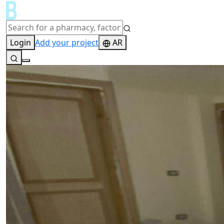
Login
Add your project
AR