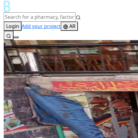
Login
Add your project
AR