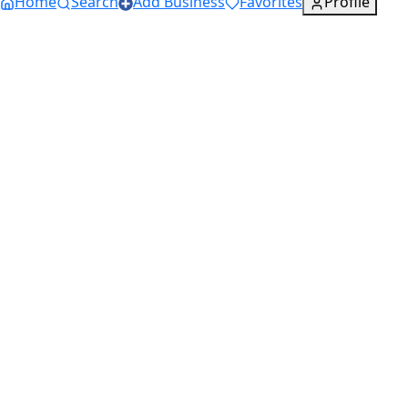
Home
Search
Add Business
Favorites
Profile